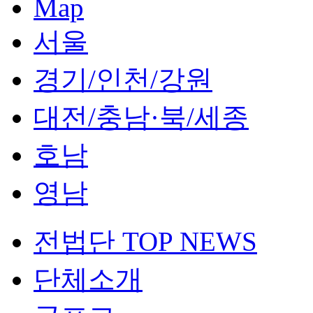
Map
서울
경기/인천/강원
대전/충남·북/세종
호남
영남
전법단 TOP NEWS
단체소개