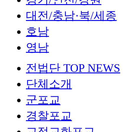
대전/충남·북/세종
호남
영남
전법단 TOP NEWS
단체소개
군포교
경찰포교
교정교화포교